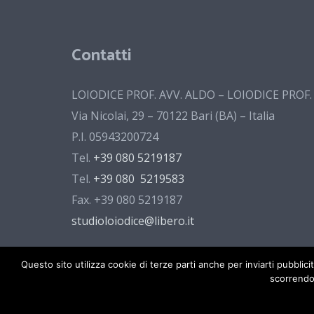
Contatti
LOIODICE PROF. AVV. ALDO – LOIODICE PROF
Via Nicolai, 29 – 70122 Bari (BA) – Italia
P.I. 05943200724
Tel.
+39 080 5219187
Tel.
+39 080 5219583
Fax. +39 080 5219187
studioloiodice@libero.it
Questo sito utilizza cookie di terze parti anche per inviarti pubbli
scorrendo