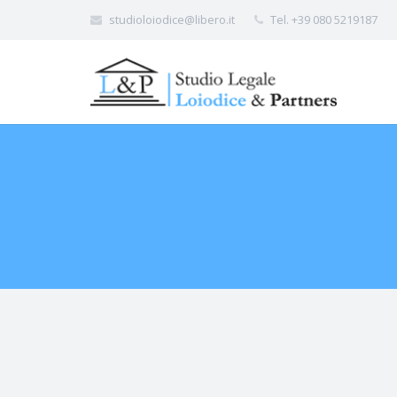
studioloiodice@libero.it
Tel. +39 080 5219187