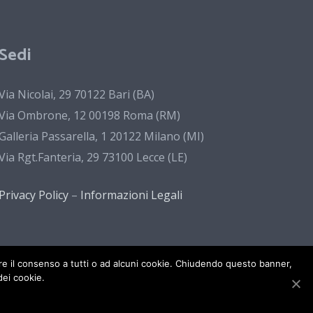
Sedi
Via Nicolai, 29 70122 Bari (BA)
Via Ombrone, 12 00198 Roma (RM)
Galleria Passarella, 1 20122 Milano (MI)
Via Rgt.Fanteria, 29 73100 Lecce (LE)
Privacy Policy
–
Informazioni Legali
gare il consenso a tutti o ad alcuni cookie. Chiudendo questo banner,
ei cookie.