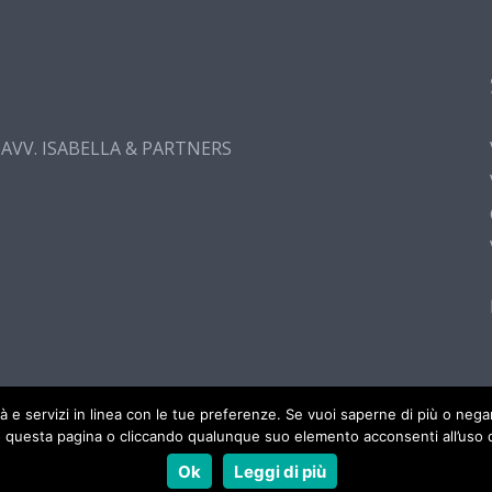
. AVV. ISABELLA & PARTNERS
cità e servizi in linea con le tue preferenze. Se vuoi saperne di più o ne
 questa pagina o cliccando qualunque suo elemento acconsenti all’uso d
Ok
Leggi di più
Progetti Custom