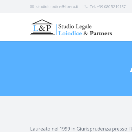
studioloiodice@libero.it
Tel. +39 080 5219187
Laureato nel 1999 in Giurisprudenza presso l’Un